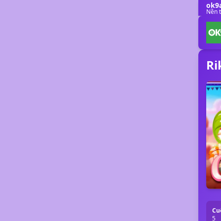
ok9
Nền t
Ri
Cu
5