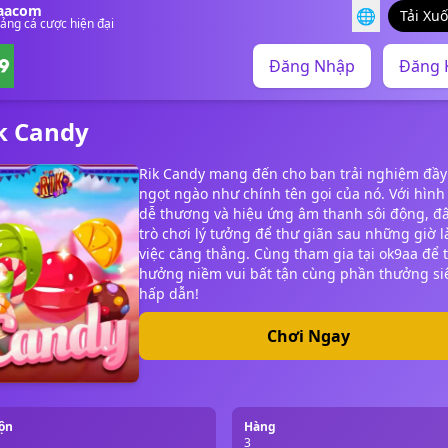
aacom
🌐
Tải Xu
ảng cá cược hiện đại
Đăng Nhập
Đăng 
k Candy
Rik Candy mang đến cho bạn trải nghiệm đầy
ngọt ngào như chính tên gọi của nó. Với hình
dễ thương và hiệu ứng âm thanh sôi động, đâ
trò chơi lý tưởng để thư giãn sau những giờ 
việc căng thẳng. Cùng tham gia tại ok9aa để 
hưởng niềm vui bất tận cùng phần thưởng si
hấp dẫn!
Chơi Ngay
ộn
Hàng
3