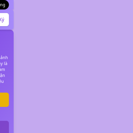
ống
Ký
 ảnh
y là
làm
tận
êu