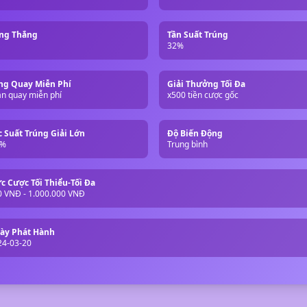
ng Thắng
Tần Suất Trúng
32%
ng Quay Miễn Phí
Giải Thưởng Tối Đa
ần quay miễn phí
x500 tiền cược gốc
c Suất Trúng Giải Lớn
Độ Biến Động
5%
Trung bình
c Cược Tối Thiểu-Tối Đa
0 VNĐ - 1.000.000 VNĐ
ày Phát Hành
24-03-20