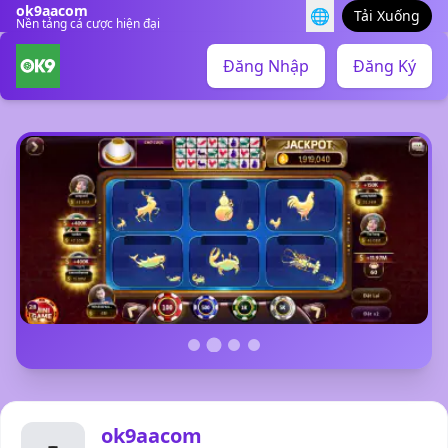
ok9aacom
🌐
Tải Xuống
Nền tảng cá cược hiện đại
Đăng Nhập
Đăng Ký
ok9aacom