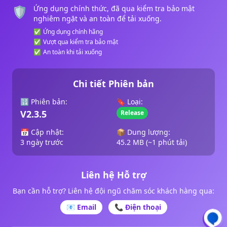
🛡️
Ứng dụng chính thức, đã qua kiểm tra bảo mật
nghiêm ngặt và an toàn để tải xuống.
✅
Ứng dụng chính hãng
✅
Vượt qua kiểm tra bảo mật
✅
An toàn khi tải xuống
Chi tiết Phiên bản
🔢
Phiên bản:
🔖
Loại:
V2.3.5
Release
📅
Cập nhật:
📦
Dung lượng:
3 ngày trước
45.2 MB (~1 phút tải)
Liên hệ Hỗ trợ
Bạn cần hỗ trợ? Liên hệ đội ngũ chăm sóc khách hàng qua:
📧 Email
📞 Điện thoại