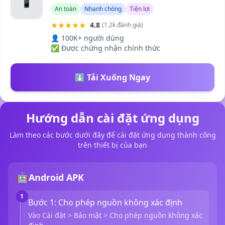
📱
An toàn
Nhanh chóng
Tiện lợi
★★★★★
4.8
(1.2k đánh giá)
👤 100K+ người dùng
✅ Được chứng nhận chính thức
⬇️ Tải Xuống Ngay
Hướng dẫn cài đặt ứng dụng
Làm theo các bước dưới đây để cài đặt ứng dụng thành công
trên thiết bị của bạn
🤖
Android APK
1
Bước 1: Cho phép nguồn không xác định
Vào Cài đặt > Bảo mật > Cho phép nguồn không xác