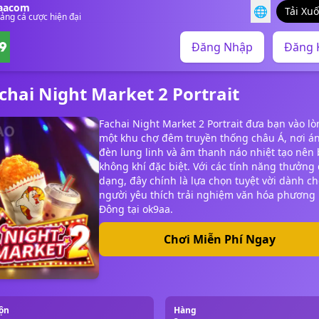
aacom
🌐
Tải Xu
ảng cá cược hiện đại
Đăng Nhập
Đăng 
chai Night Market 2 Portrait
Fachai Night Market 2 Portrait đưa bạn vào l
một khu chợ đêm truyền thống châu Á, nơi á
đèn lung linh và âm thanh náo nhiệt tạo nên
không khí đặc biệt. Với các tính năng thưởng
dạng, đây chính là lựa chọn tuyệt vời dành c
người yêu thích trải nghiệm văn hóa phương
Đông tại ok9aa.
Chơi Miễn Phí Ngay
ộn
Hàng