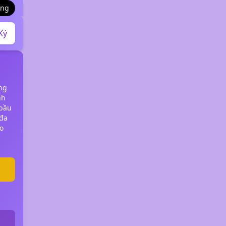
ống
Ký
òng
nh
 bầu
 đa
ho