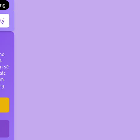
ống
Ký
cho
ờ.
ạn sẽ
các
ệm
ởng